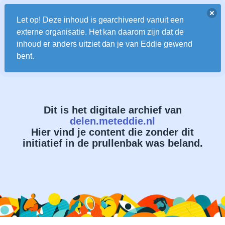
Let op! Deze inhoud is gearchiveerd vanuit een
externe organisatie. Het kan daarom zijn dat de
inhoud er anders uitziet dan je van Eddie gewend
bent.
Dit is het digitale archief van
delen.meteddie.nl
Hier vind je content die zonder dit
initiatief in de prullenbak was beland.