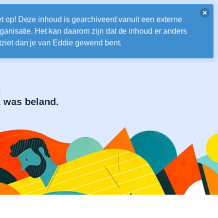
t op! Deze inhoud is gearchiveerd vanuit een externe
Home
ganisatie. Het kan daarom zijn dat de inhoud er anders
tziet dan je van Eddie gewend bent.
l
ak was beland.