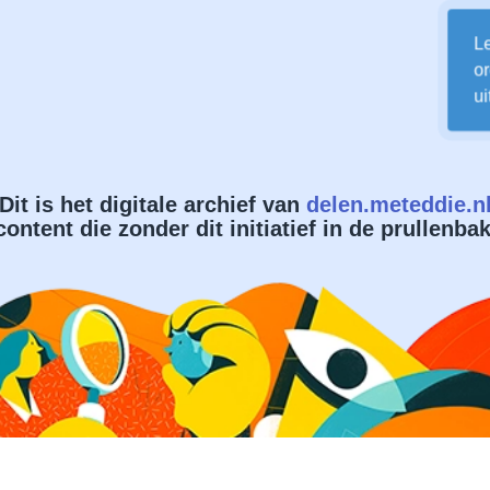
Le
or
ui
Dit is het digitale archief van
delen.meteddie.n
content die zonder dit initiatief in de prullenb