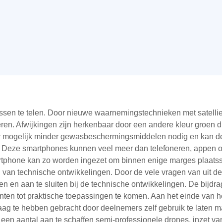
en te telen. Door nieuwe waarnemingstechnieken met satelliet
eren. Afwijkingen zijn herkenbaar door een andere kleur groen d
n er mogelijk minder gewasbeschermingsmiddelen nodig en kan d
. Deze smartphones kunnen veel meer dan telefoneren, appen of 
artphone kan zo worden ingezet om binnen enige marges plaat
van technische ontwikkelingen. Door de vele vragen van uit de 
wen en aan te sluiten bij de technische ontwikkelingen. De bij
ten tot praktische toepassingen te komen. Aan het einde van he
 te hebben gebracht door deelnemers zelf gebruik te laten mak
an een aantal aan te schaffen semi-professionele drones, inzet