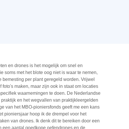
en en drones is het mogelijk om snel en
ie soms met het blote oog niet is waar te nemen,
e bemesting per plant geregeld worden. Vrijwel
foto's maken, maar zijn ook in staat om locaties
sspecifiek waarnemingen te doen. De Nederlandse
praktijk en het wegvallen van praktijkleergelden
drage van het MBO-pioniersfonds geeft me een kans
t pioniersjaar hoop ik de drempel voor het
en van drones. Ik denk dit te bereiken door een
 van een aantal goedkope oefendrones en de